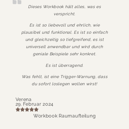
as es
Ein exzellentes Workbook mit klaren,
verständlichen Darstellung und
tiefgründigen Einsichten, die sofort in die
, wie
Praxis umsetzbar sind. Die Balance
o einfach
zwischen theoretischem Fundament und
 es ist
praktischer Anwendung ist perfekt
 durch
getroffen. Es motiviert und macht Mut zum
et.
Handeln. Ich freue mich schon auf das
Workbook zu den Farben.
ng, dass
Samuel Wittenburg
st!
07. März 2024
Workbook Raumaufteilung
ng