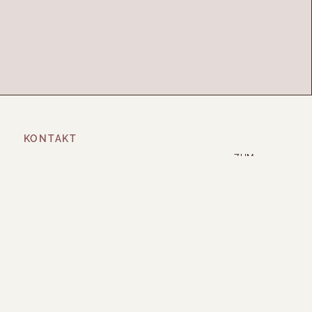
KONTAKT
ZUM
ERSTGESPRÄCH
Interesse an einer
Umgestaltung? Dann
melde dich für ein
kostenloses Kennenlernen.